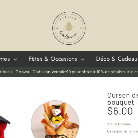
antes
Fêtes & Occasions
Déco & Cadeau
tineau - Ottawa - Code anniversaire10 pour obtenir 10% de rabais sur la co
Ourson de
bouquet
$6.00
Atelier Balsam
La catégorie:
Ours 