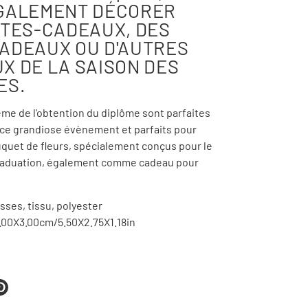
GALEMENT DÉCORER
ÎTES-CADEAUX, DES
ADEAUX OU D'AUTRES
X DE LA SAISON DES
ES.
ème de l'obtention du diplôme sont parfaites
 ce grandiose évènement et parfaits pour
uquet de fleurs, spécialement conçus pour le
raduation, également comme cadeau pour
ses, tissu, polyester
7.00X3.00cm/5.50X2.75X1.18in
eter
Épingler