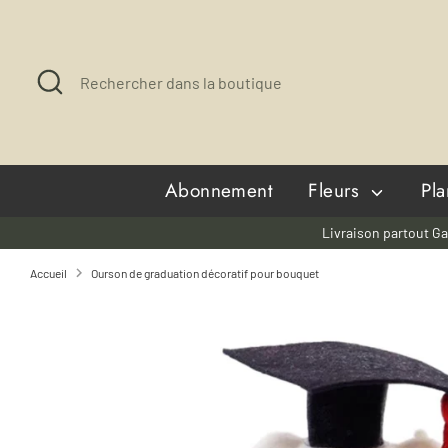
Passer
au
contenu
Recherche
Rechercher
dans
la
boutique
Abonnement
Fleurs
Pl
Livraison partout Ga
Accueil
Ourson de graduation décoratif pour bouquet