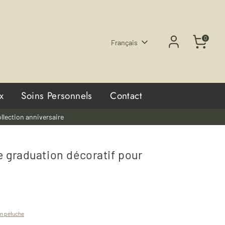
0
Langue
Français
x
Soins Personnels
Contact
llection anniversaire
 graduation décoratif pour
en peluche