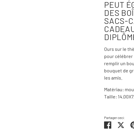
PEUT É
DES BO
SACS-C
CADEAU
DIPLÔM
Ours sur le th
pour célébrer
remplir un bo
bouquet de g
les amis.
Matériau: mous
Taille: 14.00X
Partager ceci:
Partager
Twe