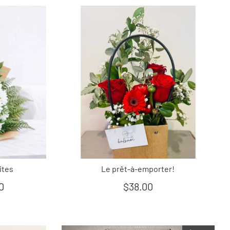
ites
Le prêt-à-emporter!
0
$38.00