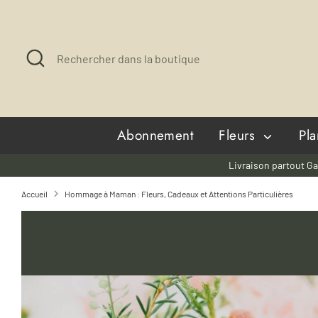
Passer
au
contenu
Recherche
Rechercher
dans
la
boutique
Abonnement
Fleurs
Pl
Livraison partout Ga
Accueil
Hommage à Maman : Fleurs, Cadeaux et Attentions Particulières