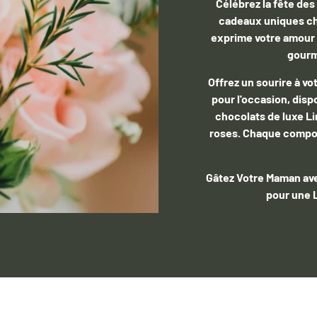
Célébrez la fête de
cadeaux uniques che
exprime votre amour 
gourm
Offrez un sourire à 
pour l'occasion, disp
chocolats de luxe L
roses. Chaque compos
Gâtez Votre Maman av
pour une L