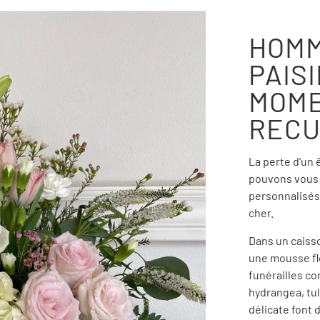
HOMM
PAIS
MOME
RECU
La perte d'un
pouvons vous 
personnalisés
cher.
Dans un caisso
une mousse fl
funérailles c
hydrangea, tul
délicate font