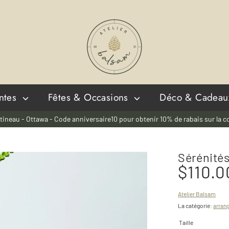
antes
Fêtes & Occasions
Déco & Cadeau
tineau - Ottawa - Code anniversaire10 pour obtenir 10% de rabais sur la co
Sérénité
$110.0
Atelier Balsam
La catégorie:
arrang
Taille