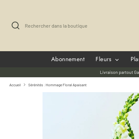
Passer
au
contenu
Recherche
Rechercher
dans
la
boutique
Abonnement
Fleurs
Pl
Livraison partout Ga
Accueil
Sérénités : Hommage Floral Apaisant