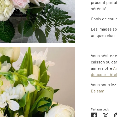
présent parfa
sérénité.
Choix de coule
Les images son
unique selon l
Vous hésitez 
caisson ou dan
aimer notre
Ar
douceur – Ate
Vous pourriez
Balsam
Partager ceci:
Partager
Twe