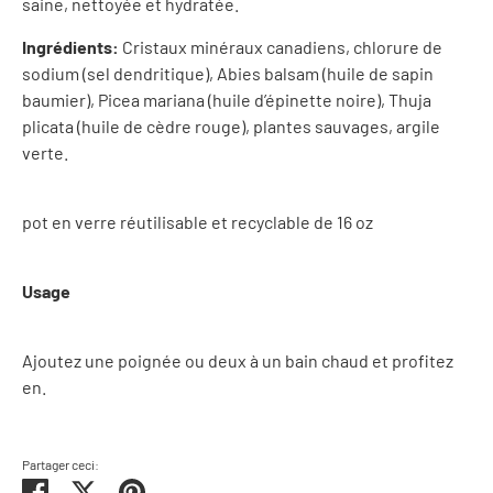
saine, nettoyée et hydratée.
Ingrédients:
Cristaux minéraux canadiens, chlorure de
sodium (sel dendritique), Abies balsam (huile de sapin
baumier), Picea mariana (huile d’épinette noire), Thuja
plicata (huile de cèdre rouge), plantes sauvages, argile
verte.
pot en verre réutilisable et recyclable de 16 oz
Usage
Ajoutez une poignée ou deux à un bain chaud et profitez
en.
Partager ceci:
Partager
Tweeter
Épingler