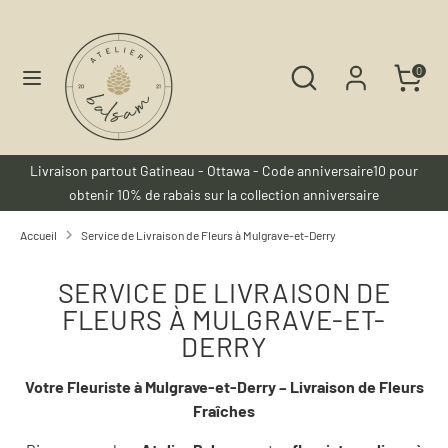
Passer
Langue
au
Français
contenu
Rechercher
Recherche
0
dans
Recherche
Rechercher
la
dans
boutique
la
boutique
Livraison partout Gatineau - Ottawa - Code anniversaire10 pour
obtenir 10% de rabais sur la collection anniversaire
Accueil
Service de Livraison de Fleurs à Mulgrave-et-Derry
SERVICE DE LIVRAISON DE
FLEURS À MULGRAVE-ET-
DERRY
Votre Fleuriste à Mulgrave-et-Derry – Livraison de Fleurs
Fraîches